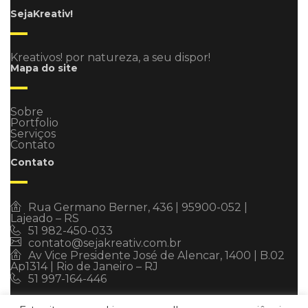
SejaKreativ!
Kreativos! por natureza, a seu dispor!
Mapa do site
Sobre
Portfolio
Serviços
Contato
Contato
Rua Germano Berner, 436 | 95900-052 |
Lajeado – RS
51 982-450-033
contato@sejakreativ.com.br
Av Vice Presidente José de Alencar, 1400 | B.02
Ap1314 | Rio de Janeiro – RJ
51 997-164-446